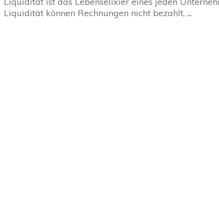
Liquidität ist das Lebenselixier eines jeden Untern
Liquidität können Rechnungen nicht bezahlt,
...