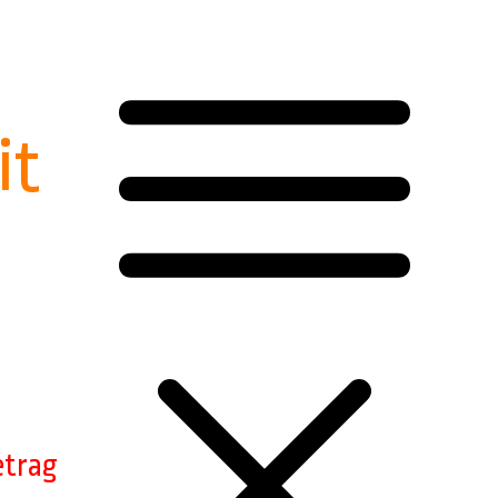
it
ne
stellen
etrag